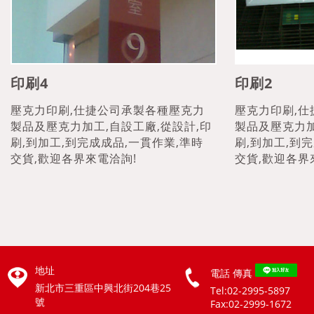
印刷4
印刷2
壓克力印刷,仕捷公司承製各種壓克力
壓克力印刷,
製品及壓克力加工,自設工廠,從設計,印
製品及壓克力加
刷,到加工,到完成成品,一貫作業,準時
刷,到加工,到
交貨,歡迎各界來電洽詢!
交貨,歡迎各界
地址
電話
傳真
新北市三重區中興北街204巷25
Tel:02-2995-5897
號
Fax:02-2999-1672