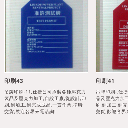
印刷43
印刷41
吊牌印刷-11,仕捷公司承製各種壓克力
吊牌印刷-,仕
製品及壓克力加工,自設工廠,從設計,印
品及壓克力加工
刷,到加工,到完成成品,一貫作業,準時
刷,到加工,到
交貨,歡迎各界來電洽詢!
交貨,歡迎各界