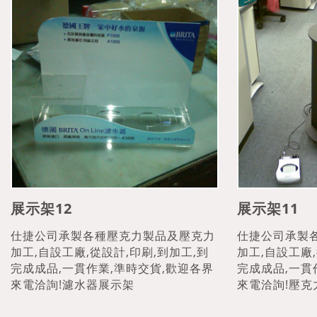
展示架12
展示架11
仕捷公司承製各種壓克力製品及壓克力
仕捷公司承製
加工,自設工廠,從設計,印刷,到加工,到
加工,自設工廠,
完成成品,一貫作業,準時交貨,歡迎各界
完成成品,一貫
來電洽詢!濾水器展示架
來電洽詢!壓克