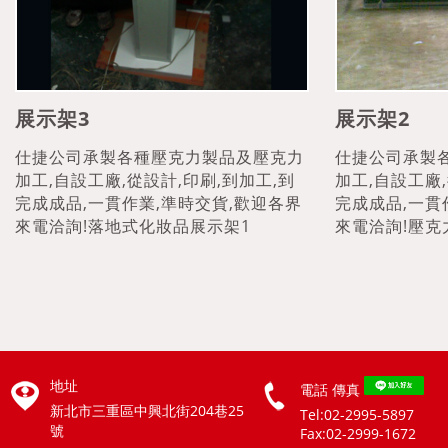
展示架3
展示架2
仕捷公司承製各種壓克力製品及壓克力
仕捷公司承製
加工,自設工廠,從設計,印刷,到加工,到
加工,自設工廠,
完成成品,一貫作業,準時交貨,歡迎各界
完成成品,一貫
來電洽詢!落地式化妝品展示架1
來電洽詢!壓克
地址
電話
傳真
新北市三重區中興北街204巷25
Tel:02-2995-5897
號
Fax:02-2999-1672