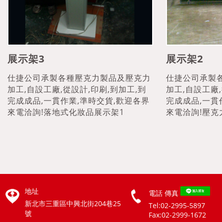
展示架3
展示架2
仕捷公司承製各種壓克力製品及壓克力
仕捷公司承製
加工,自設工廠,從設計,印刷,到加工,到
加工,自設工廠,
完成成品,一貫作業,準時交貨,歡迎各界
完成成品,一貫
來電洽詢!落地式化妝品展示架1
來電洽詢!壓克
地址
電話
傳真
新北市三重區中興北街204巷25
Tel:02-2995-5897
號
Fax:02-2999-1672