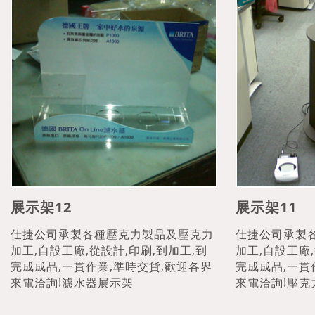
展示架12
展示架11
仕捷公司承製各種壓克力製品及壓克力
仕捷公司承製
加工,自設工廠,從設計,印刷,到加工,到
加工,自設工廠,
完成成品,一貫作業,準時交貨,歡迎各界
完成成品,一貫
來電洽詢!濾水器展示架
來電洽詢!壓克